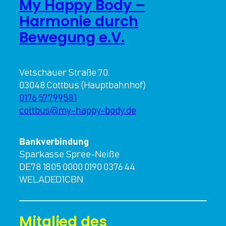
My Happy Body –
Harmonie durch
Bewegung e.V.
Vetschauer Straße 70,
03048 Cottbus (Hauptbahnhof)
0176 57799581
cottbus@my-happy-body.de
Bankverbindung
Sparkasse Spree-Neiße
DE78 1805 0000 0190 0376 44
WELADED1CBN
Mitglied des